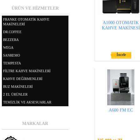
ÜRÜN VE HİZMETLER
FRANKE OTOMATİK KAHVE
A1000 OTOMATİK
MAKİNELERİ
KAHVE MAKİNESİ
DR.COFFEE
BEZZERA
WEGA
İncele
SANREMO
TEMPESTA
FİLTRE KAHVE MAKİNELERİ
KAHVE DEĞİRMENLERİ
BUZ MAKİNELERİ
2 EL ÜRÜNLER
TEMİZLİK VE AKSESUARLAR
A600 FM EC
MARKALAR