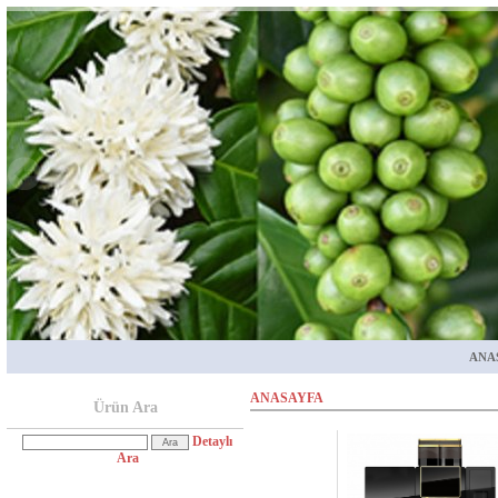
ANA
ANASAYFA
Ürün Ara
Detaylı
Ara