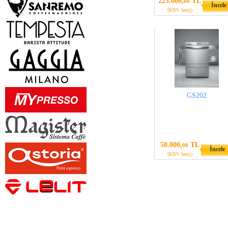
225.000,
TL
00
İncele
(KDV hariç)
GS202
50.000,
TL
00
İncele
(KDV hariç)