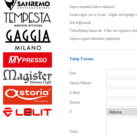
Süper otomatik kahve makinesi
Sıcak/soğuk süt ve Sıcak / soğuk süt köpüğü 
Tek değirmenli
Yükseltilmiş bazası ile 4 litre süt soğutucu dol
Sayaca uygun bakımları yapılmıştır
Talep Formu
İsim
Sipariş Miktarı
E-Mail
Telefon
İl
Adres