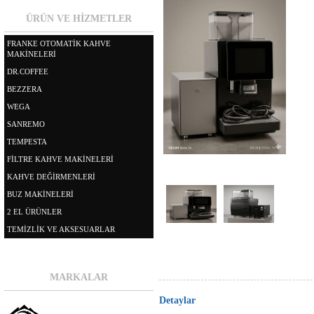
ÜRÜN VE HİZMETLER
FRANKE OTOMATİK KAHVE
MAKİNELERİ
DR.COFFEE
BEZZERA
WEGA
SANREMO
TEMPESTA
FİLTRE KAHVE MAKİNELERİ
KAHVE DEĞİRMENLERİ
BUZ MAKİNELERİ
2 EL ÜRÜNLER
TEMİZLİK VE AKSESUARLAR
MARKALAR
Detaylar