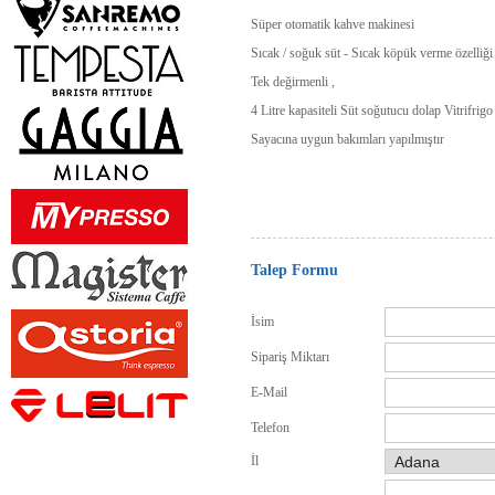
Süper otomatik kahve makinesi
Sıcak / soğuk süt - Sıcak köpük verme özelliği
Tek değirmenli ,
4 Litre kapasiteli Süt soğutucu dolap Vitrifrigo
Sayacına uygun bakımları yapılmıştır
Talep Formu
İsim
Sipariş Miktarı
E-Mail
Telefon
İl