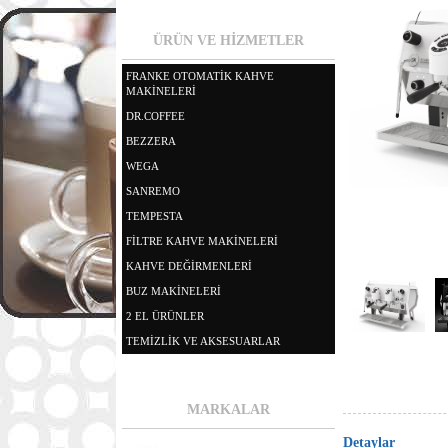
ÜRÜN VE HİZMETLER
FRANKE OTOMATİK KAHVE
MAKİNELERİ
DR.COFFEE
BEZZERA
WEGA
SANREMO
TEMPESTA
FİLTRE KAHVE MAKİNELERİ
KAHVE DEĞİRMENLERİ
BUZ MAKİNELERİ
2 EL ÜRÜNLER
TEMİZLİK VE AKSESUARLAR
MARKALAR
Detaylar