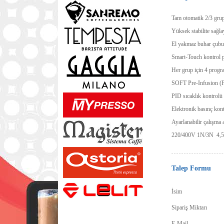
Tam otomatik 2/3 grup
Yüksek stabilite sağla
El yakmaz buhar çubu
Smart-Touch kontrol p
Her grup için 4 progra
SOFT Pre-Infusion (F
PID sıcaklık kontrolü
Elektronik basınç kon
Ayarlanabilir çalışma
220/400V 1N/3N 4,
Talep Formu
İsim
Sipariş Miktarı
E-Mail