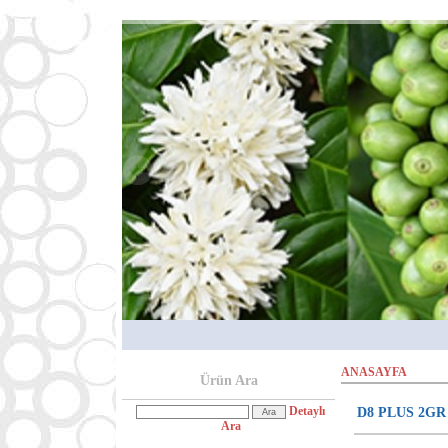
ANASAYFA
Ürün Ara
Detaylı
D8 PLUS 2GR
Ara