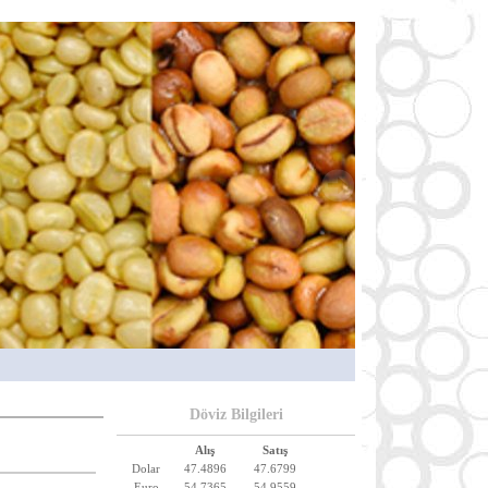
Döviz Bilgileri
Alış
Satış
Dolar
47.4896
47.6799
Euro
54.7365
54.9559